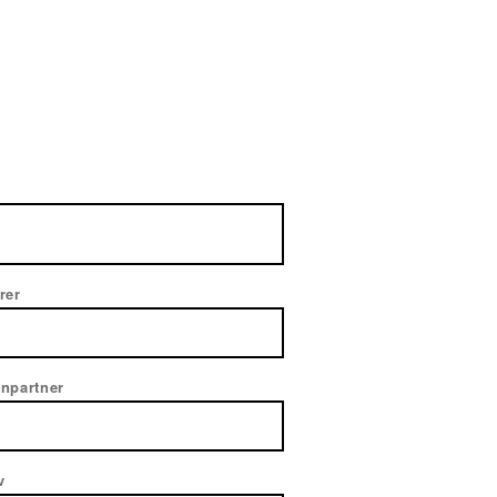
rer
npartner
v